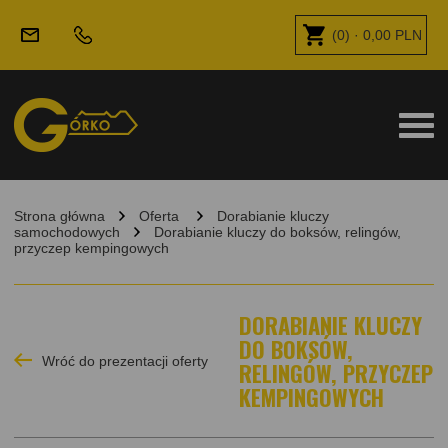
(
0
) ·
0,00
PLN
Strona główna
Oferta
Dorabianie kluczy
samochodowych
Dorabianie kluczy do boksów, relingów,
przyczep kempingowych
DORABIANIE KLUCZY
DO BOKSÓW,
Wróć do prezentacji oferty
RELINGÓW, PRZYCZEP
KEMPINGOWYCH