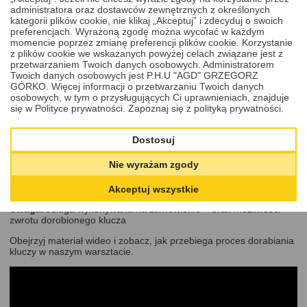
90,00 PLN
111, 112, 113, 114, 115, 116, 117, 118, 119, 120, 121,
DODAJ DO KOSZYKA
administratora oraz dostawców zewnętrznych z określonych
kategorii plików cookie, nie klikaj „Akceptuj” i zdecyduj o swoich
122, 123, 124, 125, 126, 127, 128, 129, 130, 131, 132,
preferencjach. Wyrażoną zgodę można wycofać w każdym
133, 134, 135, 136, 137, 138, 139, 140, 141, 142, 143,
momencie poprzez zmianę preferencji plików cookie. Korzystanie
144, 145, 146, 147, 148, 149, 150, 151, 152, 153, 154,
z plików cookie we wskazanych powyżej celach związane jest z
Zaufaj specjalistom
przetwarzaniem Twoich danych osobowych. Administratorem
155, 156, 157, 158, 159, 160, 161, 162, 163, 164, 165,
Twoich danych osobowych jest P.H.U "AGD" GRZEGORZ
166, 167, 168, 169, 170, 171, 172, 173, 174, 175, 176,
Dzięki doświadczeniu i nowoczesnym technologiom,
GÓRKO. Więcej informacji o przetwarzaniu Twoich danych
gwarantujemy wysoką precyzję wykonania klucza oraz szybki czas
177, 178, 179, 180, 181, 182, 183, 184, 185, 186, 187,
osobowych, w tym o przysługujących Ci uprawnieniach, znajduje
realizacji. Skontaktuj się z nami, jeśli masz pytania – chętnie
188, 189, 190, 191, 192, 193, 194, 195, 196, 197, 198,
się w Polityce prywatności.
Zapoznaj się z polityką prywatności.
doradzimy!
199, 200.
Cena zawiera:
Dostosuj
dorobienie jednej sztuki klucza do bagażników i platform na
Nie wyrażam zgody
hak przeznaczonych do przewozu rowerów, Ubler seria
001–200 na podstawie kodu.
Akceptuj wszystkie
Uwaga:
Usługa wykonywana na zamówienie – brak możliwości
zwrotu dorobionego klucza
Obejrzyj materiał wideo i zobacz, jak przebiega proces dorabiania
kluczy w naszym warsztacie.