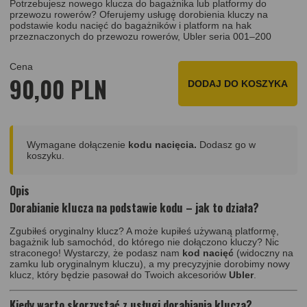
Potrzebujesz nowego klucza do bagażnika lub platformy do
przewozu rowerów? Oferujemy usługę dorobienia kluczy na
podstawie kodu nacięć do bagażników i platform na hak
przeznaczonych do przewozu rowerów, Ubler seria 001–200
Cena
90,00 PLN
DODAJ DO KOSZYKA
Wymagane dołączenie
kodu nacięcia.
Dodasz go w
koszyku.
Opis
Dorabianie klucza na podstawie kodu – jak to działa?
Zgubiłeś oryginalny klucz? A może kupiłeś używaną platformę,
bagażnik lub samochód, do którego nie dołączono kluczy? Nic
straconego! Wystarczy, że podasz nam
kod nacięć
(widoczny na
zamku lub oryginalnym kluczu), a my precyzyjnie dorobimy nowy
klucz, który będzie pasował do Twoich akcesoriów
Ubler
.
Kiedy warto skorzystać z usługi dorabiania klucza?