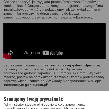
Chcesz zobaczyć, jak wygląda proces "prostowania" błędów po
zamiennikach? Gorąco zapraszamy do obejrzenia naszego filmu
instruktażowego, w którym pokazujemy, jak taki wkład zamka w
zamienniku precyzyjnie dopasowujemy do klucza
samochodowego, przywracając mu należytą kulturę pracy.
Zapraszamy również do
przejrzenia naszej galerii zdjęć z tej
naprawy
, gdzie umieściliśmy dokładne zdjęcia makro
porównujące grubość zapadek (0,99 mm vs 0,71 mm). Wybierz
mądrze, postaw na sprawdzone rzemiosło i zamów profesjonalną
naprawę wkładu zamka do VW Caddy 3 bezpośrednio w sklepie
internetowym
gorko.com.pl
!
Szanujemy Twoją prywatność
Administrator stosuje pliki cookie w celu zapewnienia
prawidłowego funkcjonowania serwisu. Może również