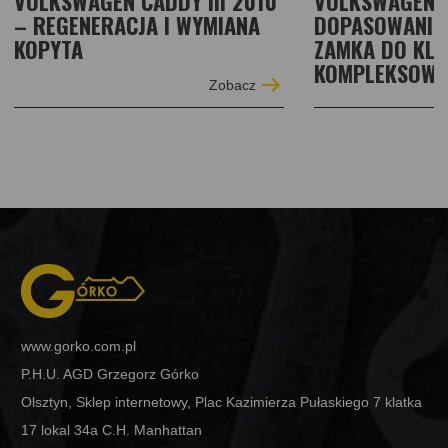
VOLKSWAGEN CADDY III 2010
VOLKSWAGEN C
– REGENERACJA I WYMIANA
DOPASOWANIE
KOPYTA
ZAMKA DO KLU
KOMPLEKSOWA
Zobacz
www.gorko.com.pl
P.H.U. AGD Grzegorz Górko
Olsztyn, Sklep internetowy, Plac Kazimierza Pułaskiego 7 klatka
17 lokal 34a C.H. Manhattan