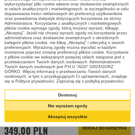
wykorzystywać pliki cookie własne oraz dostawców zewnętrznych
w celach analitycznych i marketingowych, w szczególności w celu
dopasowania treści reklamowych do preferencji użytkowników
oraz powadzenia statystyk dotyczących korzystania ze strony
Administratora. Korzystanie z analitycznych i marketingowych
plików cookie wymaga zgody, którą możesz wyrazić, klikając
„Akceptuj”. Jeżeli nie chcesz wyrazić zgody na korzystanie przez
administratora oraz dostawców zewnętrznych z określonych
kategorii plików cookie, nie klikaj „Akceptuj” i zdecyduj o swoich
preferencjach. Wyrażoną zgodę można wycofać w każdym
momencie poprzez zmianę preferencji plików cookie. Korzystanie
z plików cookie we wskazanych powyżej celach związane jest z
przetwarzaniem Twoich danych osobowych. Administratorem
Twoich danych osobowych jest P.H.U "AGD" GRZEGORZ
NAPRAWA WKŁADU ZAMKA
GÓRKO. Więcej informacji o przetwarzaniu Twoich danych
osobowych, w tym o przysługujących Ci uprawnieniach, znajduje
VOLKSWAGEN CADDY III, TOURAN I
się w Polityce prywatności.
Zapoznaj się z polityką prywatności.
(2003-2015)
Dostosuj
Oferujemy kompleksową naprawę wkładu zamka samochodów
Nie wyrażam zgody
marki Volkswagen w modelach Caddy III, Touran I produkowanych
w latach 2003-2015.
Akceptuj wszystkie
Cena
349,00 PLN
DODAJ
DO KOSZYKA