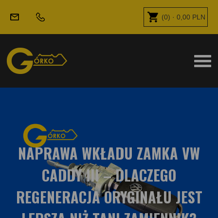
(
0
) ·
0,00
PLN
NAPRAWA WKŁADU ZAMKA VW
CADDY III – DLACZEGO
REGENERACJA ORYGINAŁU JEST