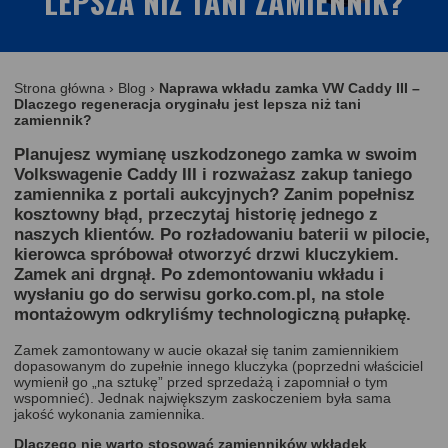
LEPSZA NIŻ TANI ZAMIENNIK?
Strona główna
›
Blog
›
Naprawa wkładu zamka VW Caddy III –
Dlaczego regeneracja oryginału jest lepsza niż tani
zamiennik?
Planujesz wymianę uszkodzonego zamka w swoim
Volkswagenie Caddy III
i rozważasz zakup taniego
zamiennika z portali aukcyjnych? Zanim popełnisz
kosztowny błąd, przeczytaj historię jednego z
naszych klientów. Po rozładowaniu baterii w pilocie,
kierowca spróbował otworzyć drzwi kluczykiem.
Zamek ani drgnął. Po zdemontowaniu wkładu i
wysłaniu go do serwisu
gorko.com.pl
, na stole
montażowym odkryliśmy technologiczną pułapkę.
Zamek zamontowany w aucie okazał się tanim zamiennikiem
dopasowanym do zupełnie innego kluczyka (poprzedni właściciel
wymienił go „na sztukę” przed sprzedażą i zapomniał o tym
wspomnieć). Jednak największym zaskoczeniem była sama
jakość wykonania zamiennika.
Dlaczego nie warto stosować zamienników wkładek