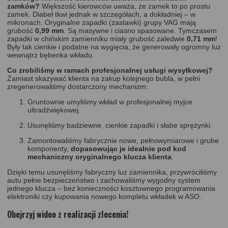
zamków?
Większość kierowców uważa, że zamek to po prostu
zamek. Diabeł tkwi jednak w szczegółach, a dokładniej – w
mikronach. Oryginalne zapadki (zastawki) grupy VAG mają
grubość
0,99 mm
. Są masywne i ciasno spasowane. Tymczasem
zapadki w chińskim zamienniku miały grubość zaledwie
0,71 mm
!
Były tak cienkie i podatne na wygięcia, że generowały ogromny luz
wewnątrz bębenka wkładu.
Co zrobiliśmy w ramach profesjonalnej usługi wysyłkowej?
Zamiast skazywać klienta na zakup kolejnego bubla, w pełni
zregenerowaliśmy dostarczony mechanizm:
Gruntownie umyliśmy wkład w profesjonalnej myjce
ultradźwiękowej.
Usunęliśmy badziewne, cienkie zapadki i słabe sprężynki.
Zamontowaliśmy fabrycznie nowe, pełnowymiarowe i grube
komponenty,
dopasowując je idealnie pod kod
mechaniczny oryginalnego klucza klienta
.
Dzięki temu usunęliśmy fabryczny luz zamiennika, przywróciliśmy
autu pełne bezpieczeństwo i zachowaliśmy wygodny system
jednego klucza – bez konieczności kosztownego programowania
elektroniki czy kupowania nowego kompletu wkładek w ASO.
Obejrzyj wideo z realizacji zlecenia!