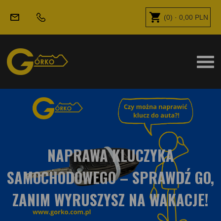
(
0
) ·
0,00
PLN
NAPRAWA KLUCZYKA
SAMOCHODOWEGO – SPRAWDŹ GO,
ZANIM WYRUSZYSZ NA WAKACJE!