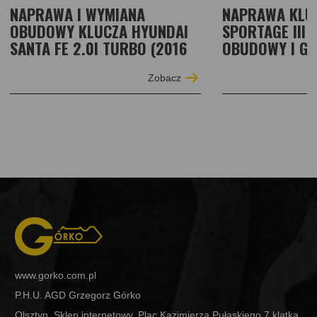
NAPRAWA I WYMIANA
NAPRAWA KLUC
OBUDOWY KLUCZA HYUNDAI
SPORTAGE III
SANTA FE 2.0I TURBO (2016
OBUDOWY I G
Zobacz
www.gorko.com.pl
P.H.U. AGD Grzegorz Górko
Olsztyn, Sklep internetowy, Plac Kazimierza Pułaskiego 7 klatka