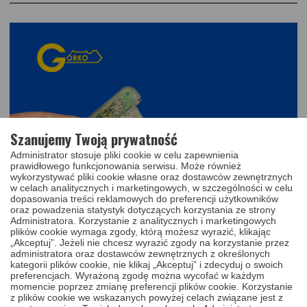
Szanujemy Twoją prywatność
Administrator stosuje pliki cookie w celu zapewnienia
prawidłowego funkcjonowania serwisu. Może również
wykorzystywać pliki cookie własne oraz dostawców zewnętrznych
w celach analitycznych i marketingowych, w szczególności w celu
dopasowania treści reklamowych do preferencji użytkowników
oraz powadzenia statystyk dotyczących korzystania ze strony
Administratora. Korzystanie z analitycznych i marketingowych
OBUDOWA KARTY Z USŁUGĄ
plików cookie wymaga zgody, którą możesz wyrazić, klikając
„Akceptuj”. Jeżeli nie chcesz wyrazić zgody na korzystanie przez
WYMIANY DO RENAULT ESPACE,
administratora oraz dostawców zewnętrznych z określonych
kategorii plików cookie, nie klikaj „Akceptuj” i zdecyduj o swoich
LAGUNA, VEL SATIS 2002 - 2009
preferencjach. Wyrażoną zgodę można wycofać w każdym
momencie poprzez zmianę preferencji plików cookie. Korzystanie
z plików cookie we wskazanych powyżej celach związane jest z
Nowa obudowa karty z usługą wymiany - Renault Espace,