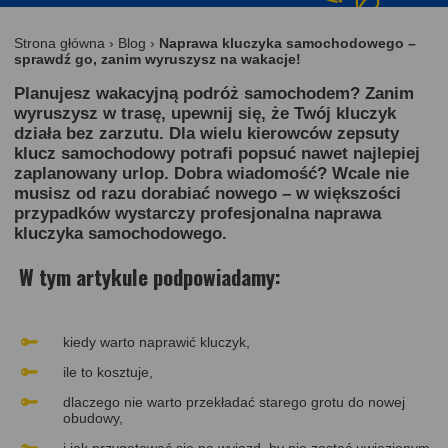
Strona główna
›
Blog
›
Naprawa kluczyka samochodowego –
sprawdź go, zanim wyruszysz na wakacje!
Planujesz wakacyjną podróż samochodem? Zanim
wyruszysz w trasę, upewnij się, że
Twój kluczyk
działa bez zarzutu
. Dla wielu kierowców
zepsuty
klucz samochodowy
potrafi popsuć nawet najlepiej
zaplanowany urlop. Dobra wiadomość? Wcale nie
musisz od razu dorabiać nowego – w większości
przypadków wystarczy
profesjonalna naprawa
kluczyka samochodowego
.
W tym artykule podpowiadamy:
kiedy warto naprawić kluczyk,
ile to kosztuje,
dlaczego nie warto przekładać starego grotu do nowej
obudowy,
i jak przygotować się na wyjazd, by nie zostać uwięzionym