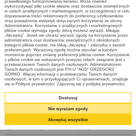
prawidłowego funkcjonowania serwisu. Może również
SONATA 2011 - 2024
wykorzystywać pliki cookie własne oraz dostawców zewnętrznych
w celach analitycznych i marketingowych, w szczególności w celu
Nowa obudowa klucza z usługą wymiany i docięcia grotu Hyundai
dopasowania treści reklamowych do preferencji użytkowników
i30, ix35, i40, Tuscon, Elantra, Santa Fe, Sonata 2011 - 2024.
oraz powadzenia statystyk dotyczących korzystania ze strony
Obudowy kluczy wymieniamy w ciągu jednego dnia roboczego.
Administratora. Korzystanie z analitycznych i marketingowych
Cena
plików cookie wymaga zgody, którą możesz wyrazić, klikając
220,00 PLN
DODAJ
DO KOSZYKA
„Akceptuj”. Jeżeli nie chcesz wyrazić zgody na korzystanie przez
administratora oraz dostawców zewnętrznych z określonych
kategorii plików cookie, nie klikaj „Akceptuj” i zdecyduj o swoich
preferencjach. Wyrażoną zgodę można wycofać w każdym
momencie poprzez zmianę preferencji plików cookie. Korzystanie
z plików cookie we wskazanych powyżej celach związane jest z
3. Czy naprawa klucza Hyundai jest lepszym
przetwarzaniem Twoich danych osobowych. Administratorem
Twoich danych osobowych jest P.H.U "AGD" GRZEGORZ
rozwiązaniem niż dorobienie nowego?
GÓRKO. Więcej informacji o przetwarzaniu Twoich danych
osobowych, w tym o przysługujących Ci uprawnieniach, znajduje
się w Polityce prywatności.
Zapoznaj się z polityką prywatności.
Zdecydowanie tak! Naprawa klucza jest znacznie tańsza i szybsza
niż dorabianie nowego egzemplaża. Wymiana pojedynczych
komponentów, takich jak mikroprzełączniki czy obudowa, pozwala
Dostosuj
przywrócić pełną funkcjonalność bez konieczności kodowania
nowego klucza w systemie samochodu.
Nie wyrażam zgody
Dodatkowo, dorabianie nowego kluczyka wymaga
zaawansowanego programowania i często wiąże się z wyższymi
Akceptuj wszystkie
kosztami – szczególnie w przypadku modeli Hyundai
wyposażonych w system bezkluczykowy (keyless).