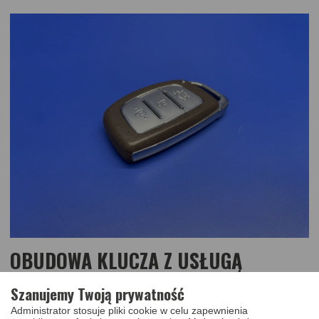
OBUDOWA KLUCZA Z USŁUGĄ
WYMIANY HYUNDAI I30, IX35, I40,
Szanujemy Twoją prywatność
TUSCON, ELANTRA, SANTA FE,
Administrator stosuje pliki cookie w celu zapewnienia