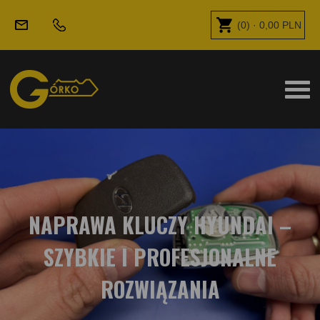
(
0
) ·
0,00
PLN
NAPRAWA KLUCZY HYUNDAI –
SZYBKIE I PROFESJONALNE
ROZWIĄZANIA