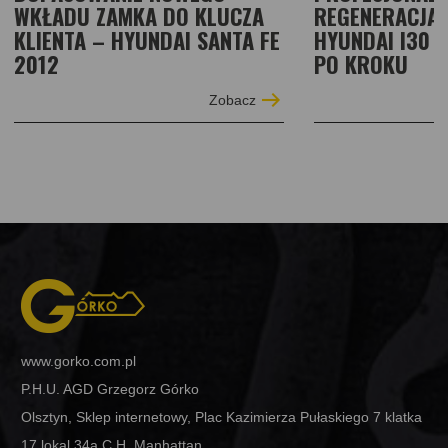
WKŁADU ZAMKA DO KLUCZA
REGENERACJA 
KLIENTA – HYUNDAI SANTA FE
HYUNDAI I30 I
2012
PO KROKU
Zobacz
www.gorko.com.pl
P.H.U. AGD Grzegorz Górko
Olsztyn, Sklep internetowy, Plac Kazimierza Pułaskiego 7 klatka
17 lokal 34a C.H. Manhattan