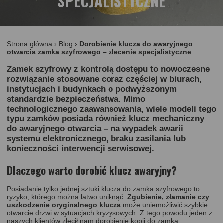
SPECJALISTYCZNE
Strona główna
›
Blog
›
Dorobienie klucza do awaryjnego
otwarcia zamka szyfrowego – zlecenie specjalistyczne
Zamek szyfrowy z kontrolą dostępu to nowoczesne
rozwiązanie stosowane coraz częściej w biurach,
instytucjach i budynkach o podwyższonym
standardzie bezpieczeństwa. Mimo
technologicznego zaawansowania, wiele modeli tego
typu zamków posiada również
klucz mechaniczny
do awaryjnego otwarcia
– na wypadek awarii
systemu elektronicznego, braku zasilania lub
konieczności interwencji serwisowej.
Dlaczego warto dorobić klucz awaryjny?
Posiadanie tylko jednej sztuki klucza do zamka szyfrowego to
ryzyko, którego można łatwo uniknąć.
Zgubienie, złamanie czy
uszkodzenie oryginalnego klucza
może uniemożliwić szybkie
otwarcie drzwi w sytuacjach kryzysowych. Z tego powodu jeden z
naszych klientów zlecił nam dorobienie kopii do zamka