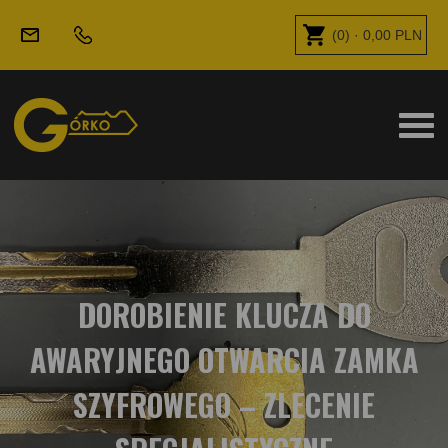
(
0
) ·
0,00
PLN
DOROBIENIE KLUCZA DO
AWARYJNEGO OTWARCIA ZAMKA
SZYFROWEGO – ZLECENIE