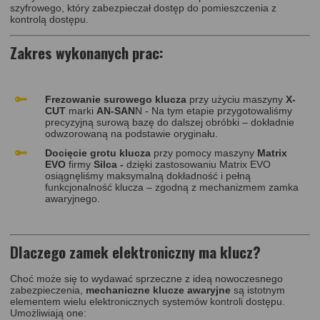
szyfrowego, który zabezpieczał dostęp do pomieszczenia z
kontrolą dostępu.
Zakres wykonanych prac:
Frezowanie surowego klucza
przy użyciu maszyny
X-
CUT
marki
AN-SAN
N - Na tym etapie przygotowaliśmy
precyzyjną surową bazę do dalszej obróbki – dokładnie
odwzorowaną na podstawie oryginału.
Docięcie grotu klucza
przy pomocy maszyny
Matrix
EVO
firmy
Silca -
dzięki zastosowaniu Matrix EVO
osiągnęliśmy maksymalną dokładność i pełną
funkcjonalność klucza – zgodną z mechanizmem zamka
awaryjnego.
Dlaczego zamek elektroniczny ma klucz?
Choć może się to wydawać sprzeczne z ideą nowoczesnego
zabezpieczenia,
mechaniczne klucze awaryjne
są istotnym
elementem wielu elektronicznych systemów kontroli dostępu.
Umożliwiają one: