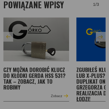
POWIĄZANE WPISY
1
/
3
CZY MOŻNA DOROBIĆ KLUCZ
ZGUBIŁEŚ KLU
DO KŁÓDKI GERDA HSS 531?
LUB X-PLUS?
TAK – ZOBACZ, JAK TO
DUPLIKAT ONL
ROBIMY
GRZEGORZA G
REALIZACJA DL
Zobacz
ŁODZI!