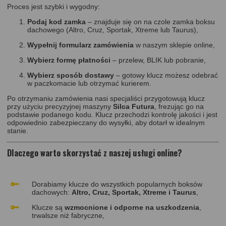
Proces jest szybki i wygodny:
Podaj kod zamka
– znajduje się on na czole zamka boksu
dachowego (Altro, Cruz, Sportak, Xtreme lub Taurus),
Wypełnij formularz zamówienia
w naszym sklepie online,
Wybierz formę płatności
– przelew, BLIK lub pobranie,
Wybierz sposób dostawy
– gotowy klucz możesz odebrać
w paczkomacie lub otrzymać kurierem.
Po otrzymaniu zamówienia nasi specjaliści przygotowują klucz
przy użyciu precyzyjnej maszyny
Silca Futura
, frezując go na
podstawie podanego kodu. Klucz przechodzi kontrolę jakości i jest
odpowiednio zabezpieczany do wysyłki, aby dotarł w idealnym
stanie.
Dlaczego warto skorzystać z naszej usługi online?
Dorabiamy klucze do wszystkich popularnych boksów
dachowych:
Altro, Cruz, Sportak, Xtreme i Taurus
,
Klucze są
wzmocnione i odporne na uszkodzenia
,
trwalsze niż fabryczne,