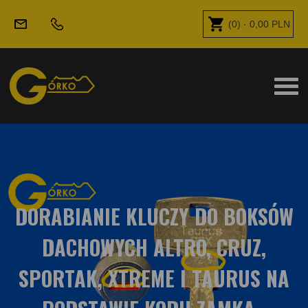
(
0
) ·
0,00
PLN
DORABIANIE KLUCZY DO BOKSÓW
DACHOWYCH ALTRO, CRUZ,
SPORTAK, XTREME I TAURUS NA