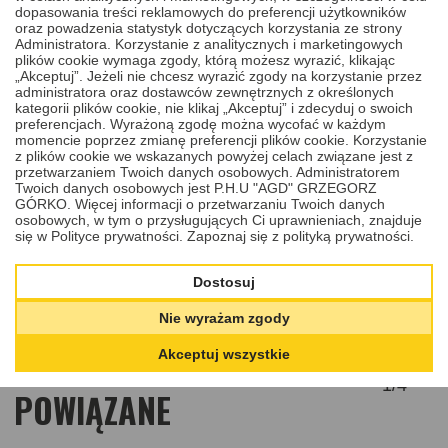
oryginalnego klucza ani jego zdjęcia – wystarczy odczytać i
dopasowania treści reklamowych do preferencji użytkowników
przesłać kod umieszczony na zamku, a my wykonamy precyzyjnie
oraz powadzenia statystyk dotyczących korzystania ze strony
dopasowany klucz do Twojego boksu dachowego.
Administratora. Korzystanie z analitycznych i marketingowych
Cena
plików cookie wymaga zgody, którą możesz wyrazić, klikając
250,00 PLN
DODAJ
DO KOSZYKA
„Akceptuj”. Jeżeli nie chcesz wyrazić zgody na korzystanie przez
administratora oraz dostawców zewnętrznych z określonych
kategorii plików cookie, nie klikaj „Akceptuj” i zdecyduj o swoich
preferencjach. Wyrażoną zgodę można wycofać w każdym
momencie poprzez zmianę preferencji plików cookie. Korzystanie
z plików cookie we wskazanych powyżej celach związane jest z
przetwarzaniem Twoich danych osobowych. Administratorem
Twoich danych osobowych jest P.H.U "AGD" GRZEGORZ
GÓRKO. Więcej informacji o przetwarzaniu Twoich danych
osobowych, w tym o przysługujących Ci uprawnieniach, znajduje
się w Polityce prywatności.
Zapoznaj się z polityką prywatności.
Dostosuj
Nie wyrażam zgody
PRODUKTY I USŁUGI
Akceptuj wszystkie
1
/
4
POWIĄZANE