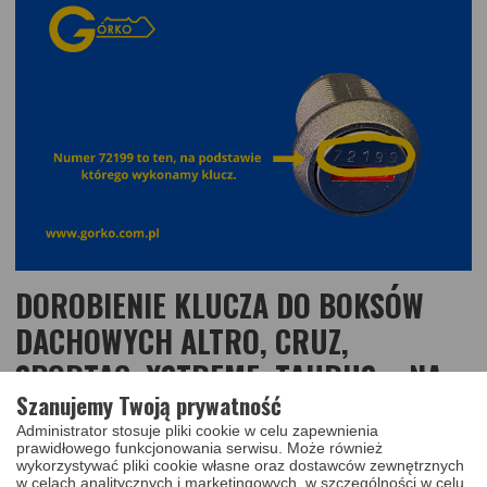
DOROBIENIE KLUCZA DO BOKSÓW
DACHOWYCH ALTRO, CRUZ,
SPORTAC, XSTREME, TAURUS – NA
Szanujemy Twoją prywatność
PODSTAWIE KODU
Administrator stosuje pliki cookie w celu zapewnienia
Zgubiłeś klucz do boksu dachowego Altro, Cruz, Sportac, Xstreme
prawidłowego funkcjonowania serwisu. Może również
lub Taurus? Skorzystaj z naszej usługi dorabiania kluczy na
wykorzystywać pliki cookie własne oraz dostawców zewnętrznych
podstawie kodu umieszczonego na zamku. Nie potrzebujesz
w celach analitycznych i marketingowych, w szczególności w celu